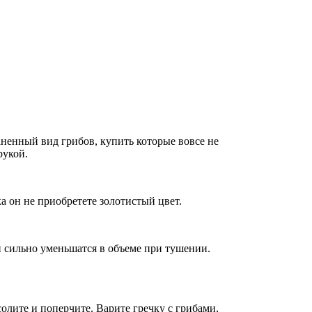
аненный вид грибов, купить которые вовсе не
рукой.
а он не приобретете золотистый цвет.
и сильно уменьшатся в объеме при тушении.
олите и поперчите. Варите гречку с грибами,