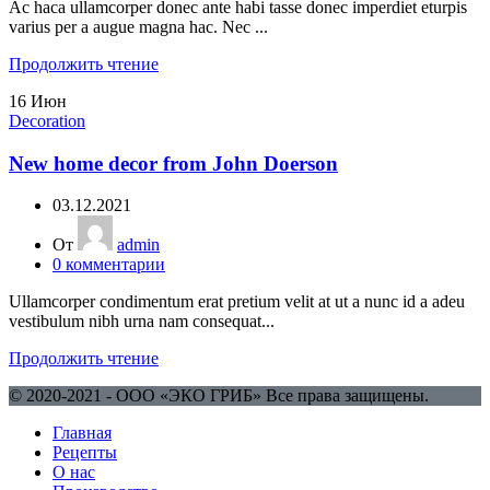
Ac haca ullamcorper donec ante habi tasse donec imperdiet eturpis
varius per a augue magna hac. Nec ...
Продолжить чтение
16
Июн
Decoration
New home decor from John Doerson
03.12.2021
От
admin
0
комментарии
Ullamcorper condimentum erat pretium velit at ut a nunc id a adeu
vestibulum nibh urna nam consequat...
Продолжить чтение
© 2020-2021 - ООО «ЭКО ГРИБ» Все права защищены.
Главная
Рецепты
О нас